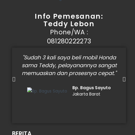
Info Pemesanan:
Teddy Lebon
Phone/WA :
081280222273
"Sudah 3 kali saya beli mobil Honda
sama Teddy, pelayanannya sangat
M
memuaskan dan prosesnya cepat."
k
Bp. Bagus Sayuto
Jakarta Barat
BERITA